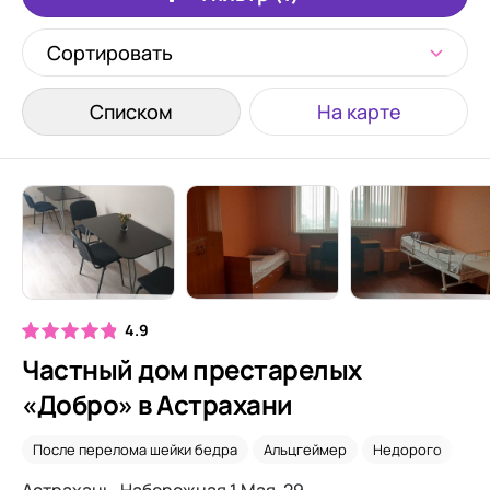
Сортировать
Списком
На карте
4.9
Частный дом престарелых
«Добро» в Астрахани
После перелома шейки бедра
Альцгеймер
Недорого
Са