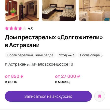
4.0
Дом престарелых «Долгожители»
в Астрахани
После перелома шейки бедра
Уход 24/7
После операций
г. Астрахань, Началовское шоссе 10
от 850 ₽
от 27 000 ₽
в день
в месяц
Записаться на экскурсию