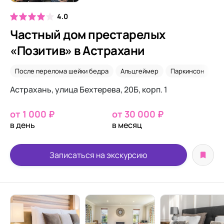
4.0
Частный дом престарелых
«Позитив» в Астрахани
После перелома шейки бедра
Альцгеймер
Паркинсон
По
Астрахань, улица Бехтерева, 20Б, корп. 1
от 1 000 ₽
от 30 000 ₽
в день
в месяц
Записаться на экскурсию