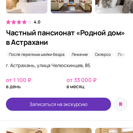
4.0
Частный пансионат «Родной дом»
в Астрахани
После перелома шейки бедра
Лежачие
Склероз
После о
г. Астрахань, улица Челюскинцев, 85
от 1 100 ₽
от 33 000 ₽
в день
в месяц
Записаться на экскурсию