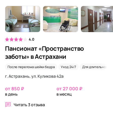
4.0
Пансионат «Пространство
заботы» в Астрахани
После перелома шейки бедра
Уход 24/7
Для длительного п
г. Астрахань, ул. Куликова 42а
от 850 ₽
от 27 000 ₽
в день
в месяц
Читать
3 отзыва