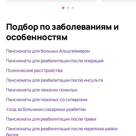
обеде и на ужине, все выглядит
друзей,подн
очень вкусно , красиво и
ноги.Кажжы
достойно. Хороший уход как
разные мер
говорит моя мам. Спасибо вам
советую !!!!
Подбор по заболеваниям
и
большое за заботу!
особенностям
Пансионаты для больных Альцгеймером
Пансионаты для реабилитации после операций
Психические расстройства
Пансионаты для реабилитации после инсульта
Пансионаты для лежачих пожилых
Пансионаты для пожилых со склерозом
Уход за больными сахарным диабетом
Пансионаты для реабилитации после травм
Пансионаты для реабилитация после перелома шейки
бедра