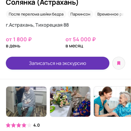
Солянка (Астрахань)
После перелома шейки бедра
Паркинсон
Временное разм
г.Астрахань, Тихорецкая 88
от 1 800 ₽
от 54 000 ₽
в день
в месяц
Записаться на экскурсию
4.0