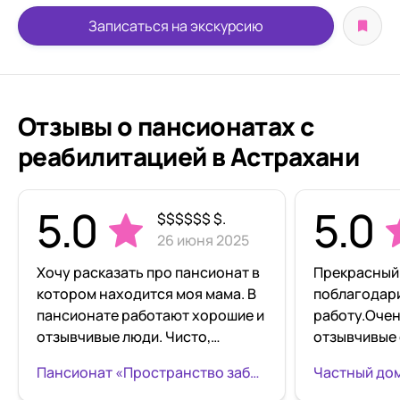
Записаться на экскурсию
Отзывы о пансионатах с
реабилитацией в Астрахани
5.0
5.0
$$$$$$ $.
26 июня 2025
Хочу расказать про пансионат в
Прекрасный
котором находится моя мама. В
поблагодари
пансионате работают хорошие и
работу.Очен
отзывчивые люди. Чисто,
отзывчивые
приятно. Несколько раз
мама окруже
Пансионат «Пространство заботы» в Астрахани
присутствовал сам лично на
добротой, н